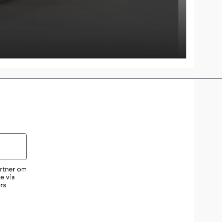
artner om
e via
rs