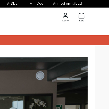
Artikler
Min side
Anmod om tilbud