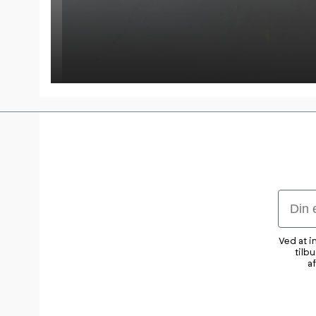
Email
Ved at i
tilb
a