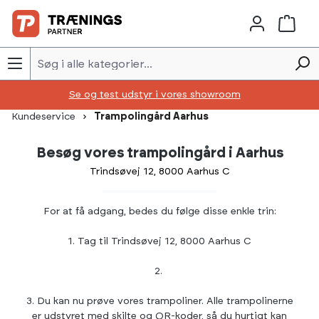
Skip to main content
Se og test udstyr i vores showroom
Kundeservice
Trampolingård Aarhus
Besøg vores trampolingård i Aarhus
Trindsøvej 12, 8000 Aarhus C
For at få adgang, bedes du følge disse enkle trin:
1. Tag til Trindsøvej 12, 8000 Aarhus C
2.
3. Du kan nu prøve vores trampoliner. Alle trampolinerne
er udstyret med skilte og QR-koder, så du hurtigt kan