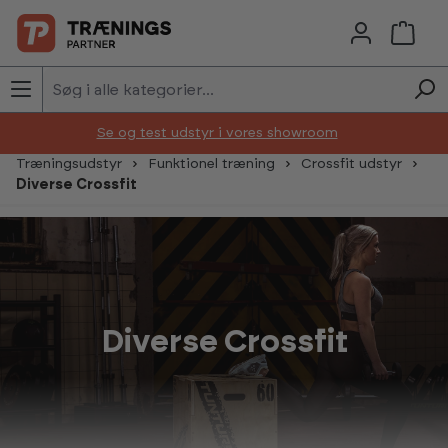
Skip to main content
Se og test udstyr i vores showroom
Træningsudstyr
Funktionel træning
Crossfit udstyr
Diverse Crossfit
Diverse Crossfit