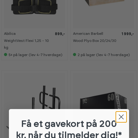
Abilica
American Barbell
899,-
1 999,-
WeightVest Flexi 1,25 - 10
Wood Plyo Box 20/24/30
kg
5+
på lager (lev 4-7 hverdage)
2
på lager (lev 4-7 hverdage)
Få et gavekort
på 200
kr. når du tilmelder dig!*