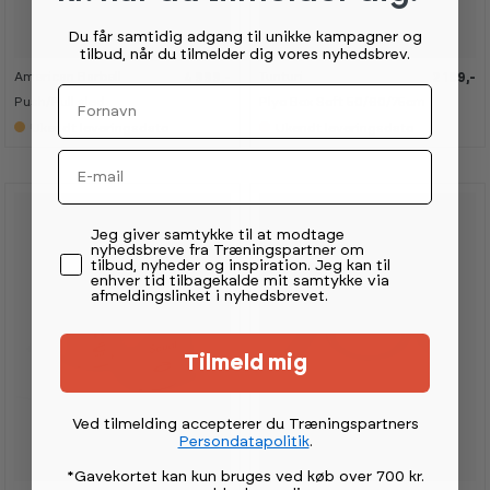
Du får samtidig adgang til unikke kampagner og
tilbud, når du tilmelder dig vores nyhedsbrev.
American Barbell
Tunturi
4 999,-
2 199,-
K
K
Fornavn
a
a
Push/Pull sled
Plyo Box Soft 50/60/75cm
n
n
s
s
Ukendt leveringsdato
Ukendt leveringsdato
e
e
s
s
Email
i
i
s
s
h
h
o
o
w
w
Permission tekst
Jeg giver samtykke til at modtage
r
r
nyhedsbreve fra Træningspartner om
o
o
tilbud, nyheder og inspiration. Jeg kan til
o
o
enhver tid tilbagekalde mit samtykke via
m
m
afmeldingslinket i nyhedsbrevet.
Tilmeld mig
Ved tilmelding accepterer du Træningspartners
Persondatapolitik
.
*Gavekortet kan kun bruges ved køb over 700 kr.