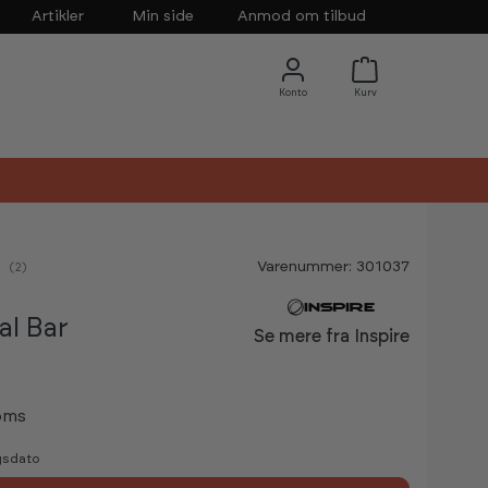
Artikler
Min side
Anmod om tilbud
Varenummer: 301037
nemsnitlig vurdering:
(
stemmer:
2
)
l Bar
Se mere fra Inspire
oms
gsdato