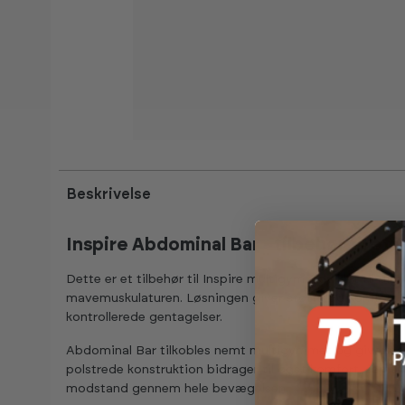
Beskrivelse
Inspire Abdominal Bar - tilbehør til e
Dette er et tilbehør til Inspire multigym, udviklet til di
mavemuskulaturen. Løsningen giver støtte og komfort 
kontrollerede gentagelser.
Abdominal Bar tilkobles nemt multigymmet og giver en 
polstrede konstruktion bidrager til øget komfort, samti
modstand gennem hele bevægelsen.