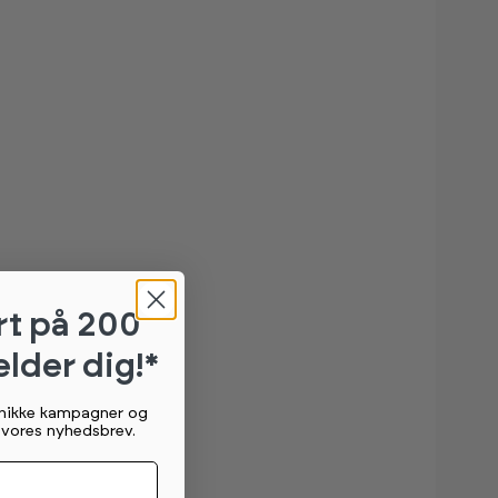
rt
på 200
elder dig!*
unikke kampagner og
g vores nyhedsbrev.