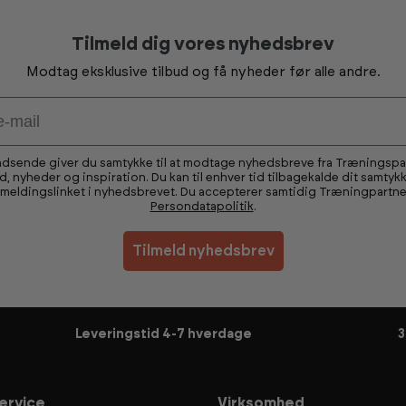
Tilmeld dig vores nyhedsbrev
Modtag eksklusive tilbud og få nyheder før alle andre.
ndsende giver du samtykke til at modtage nyhedsbreve fra Træningsp
ud, nyheder og inspiration. Du kan til enhver tid tilbagekalde dit samtykk
fmeldingslinket i nyhedsbrevet. Du accepterer samtidig Træningpartne
Persondatapolitik
.
Tilmeld nyhedsbrev
Leveringstid 4-7 hverdage
3
ervice
Virksomhed