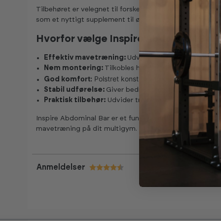
Tilbehøret er velegnet til forskellige maveøvelser, hvor k
som et nyttigt supplement til øvrig styrketræning på m
Hvorfor vælge Inspire Abdominal Bar?
Effektiv mavetræning:
Udviklet til målrettet trænin
Nem montering:
Tilkobles hurtigt til Inspire multig
ort:
Polstret konstruktion giver behagelig b
God komf
Stabil udførelse:
Giver bedre kontrol i øvelserne
Praktisk tilbehør:
Udvider træningsmulighederne på
Inspire Abdominal Bar er et funktionelt supplement til 
mavetræning på dit multigym.
Anmeldelser
Vurdering:
4.5 ud af 5 stjerner