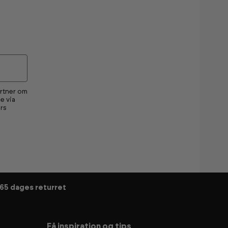
artner om
e via
rs
65 dages returret
Få inspiration og tips