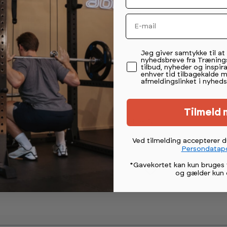
ontrol og korrekt teknik er vigtigt, og fungerer
Email
ultigym.
Permission tekst
Jeg giver samtykke til a
g af core
nyhedsbreve fra Træning
tilbud, nyheder og inspira
ym
enhver tid tilbagekalde 
rug
afmeldingslinket i nyheds
 multigym
Tilmeld 
dig, der ønsker bedre komfort og mere effektiv
Ved tilmelding accepterer 
Persondatapo
*Gavekortet kan kun bruges 
og gælder kun 