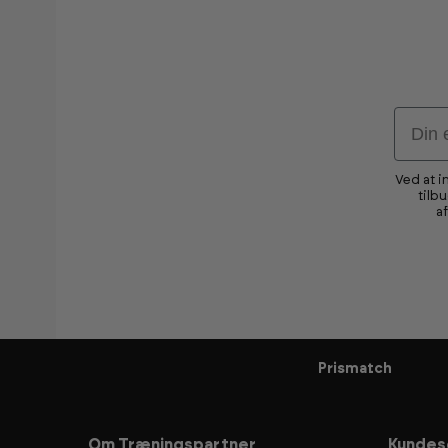
Email
Ved at i
tilb
a
Prismatch
Om Træningspartner
Kundes