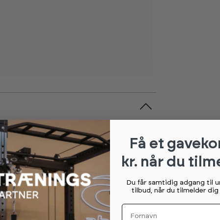
ffektiv mavetræning
Få et gaveko
g, der ønsker mere målrettet træning af
kr. når du tilm
under øvelser og gør det nemmere at udføre
Du får samtidig adgang til 
stabil træningsposition under brug. Den
tilbud, når du tilmelder di
dig med at den sikrer god kontakt og
Fornavn