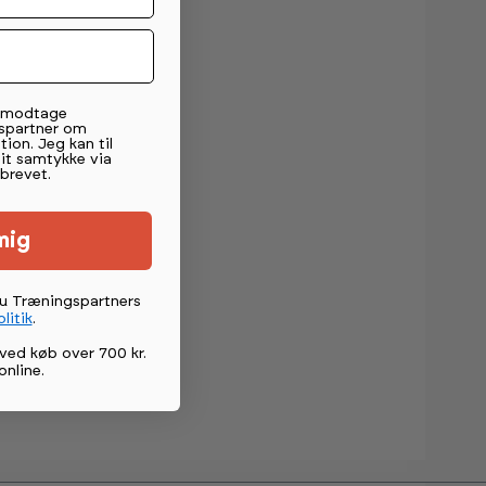
t modtage
spartner om
tion. Jeg kan til
mit samtykke via
brevet.
mig
du Træningspartners
litik
.
ved køb over 700 kr.
online
.