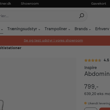
tner.dk
Showroom
Gavekort
Træningsudstyr
Trampoliner
Brands
Erhverv
Se og test udstyr i vores showroom
ultistationer
Gen
4.5
Inspire
Abdomina
799,-
639,20 eks m
Ukendt leverin