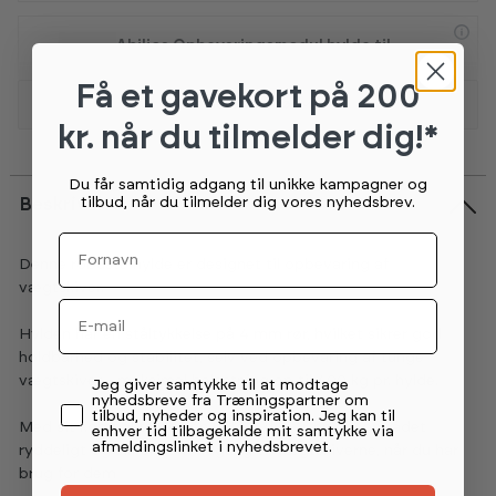
Abilica Opbevaringsmodul hylde til
549,-
medicinbolde
Få et gavekort
på 200
Forventet på lager 11.09.2026
Vis flere tilbehør
kr. når du tilmelder dig!*
Kun 5 tilbage
Abilica Opbevaringsmodul hylde til
799,-
kettlebells
Du får samtidig adgang til unikke kampagner og
tilbud, når du tilmelder dig vores nyhedsbrev.
Beskrivelse
5+
på lager (lev 4-7 hverdage)
Fornavn
Denne robuste hylde er designet til opbevaring af
Abilica Opbevaringsmodul hylde til
vægtskiver.
649,-
håndvægte
Email
Forventet på lager 21.08.2026
Hylden har en ståltykkelse på 4 mm rør, hvilket sikrer god
holdbarhed og stabilitet, selv ved opbevaring af tunge
vægtskiver - maksimal belastning op til 400 kg pr. hylde.
Permission tekst
Jeg giver samtykke til at modtage
nyhedsbreve fra Træningspartner om
tilbud, nyheder og inspiration. Jeg kan til
Med sit kompakte design holder den træningsområdet
enhver tid tilbagekalde mit samtykke via
afmeldingslinket i nyhedsbrevet.
ryddeligt og sikrer nem adgang til vægtskiverne, når du har
brug for dem