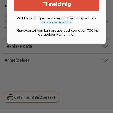
Tilmeld mig
Bemærk:
Sælges enkeltvis.
Hylder og ben købes separat, så du kan skræddersy dit
Ved tilmelding accepterer du Træningspartners
personlige opbevaringssystem til dine behov. Perfekt til både
Persondatapolitik
.
virksomheder og hjemmetræning.
*Gavekortet kan kun bruges ved køb over 700 kr.
og gælder kun online
.
Tekniske data
Anmeldelser
detail.printButtonText