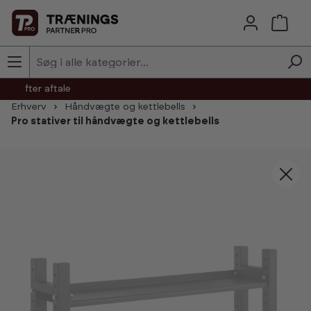
Skip to main content
agt efter aftale
Erhverv
Håndvægte og kettlebells
Pro stativer til håndvægte og kettlebells
Skip image gallery