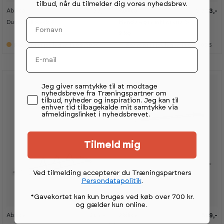
tilbud, når du tilmelder dig vores nyhedsbrev.
Abilica
Abilica
1 199,-
3 903,-
K
K
a
a
Fornavn
DumbBell Rack 6
Håndvægte inkl stativ 2-
n
n
s
s
9 kg
e
e
Forventet på lager 11.09.2026
Forventet på lager 11.09.2026
s
s
Email
i
i
s
s
h
h
o
o
w
w
Permission tekst
Jeg giver samtykke til at modtage
r
r
nyhedsbreve fra Træningspartner om
o
o
tilbud, nyheder og inspiration. Jeg kan til
o
o
enhver tid tilbagekalde mit samtykke via
m
m
afmeldingslinket i nyhedsbrevet.
Tilmeld mig
Ved tilmelding accepterer du Træningspartners
Persondatapolitik
.
*Gavekortet kan kun bruges ved køb over 700 kr.
og gælder kun online
.
Abilica
Abilica
649,-
549,-
K
K
K
K
a
a
a
a