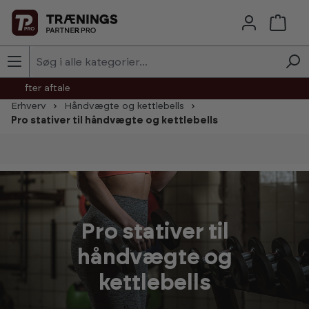
Skip to main content
agt efter aftale
Erhverv
Håndvægte og kettlebells
Pro stativer til håndvægte og kettlebells
Pro stativer til
håndvægte og
kettlebells