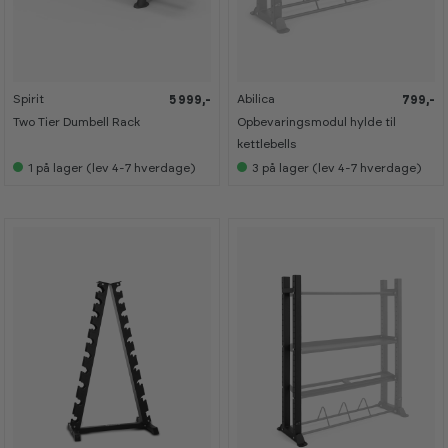
Spirit
Abilica
5 999,-
799,-
K
K
a
a
Two Tier Dumbell Rack
Opbevaringsmodul hylde til
n
n
s
s
kettlebells
e
e
1
på lager (lev 4-7 hverdage)
3
på lager (lev 4-7 hverdage)
s
s
i
i
s
s
h
h
o
o
w
w
r
r
o
o
o
o
m
m