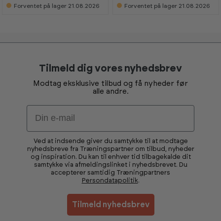
e
e
e
e
Forventet på lager 21.08.2026
Forventet på lager 21.08.2026
s
s
s
s
i
i
i
i
s
s
s
s
h
h
h
h
o
o
o
o
w
w
w
w
r
r
r
r
o
o
o
o
o
o
o
o
Tilmeld dig vores nyhedsbrev
m
m
m
m
Modtag eksklusive tilbud og få nyheder før
alle andre.
Email
Ved at indsende giver du samtykke til at modtage
nyhedsbreve fra Træningspartner om tilbud, nyheder
og inspiration. Du kan til enhver tid tilbagekalde dit
samtykke via afmeldingslinket i nyhedsbrevet. Du
accepterer samtidig Træningpartners
Persondatapolitik
.
Tilmeld nyhedsbrev