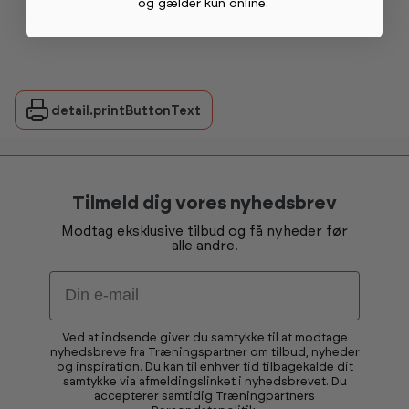
og gælder kun online
.
detail.printButtonText
Tilmeld dig vores nyhedsbrev
Modtag eksklusive tilbud og få nyheder før
alle andre.
Email
Ved at indsende giver du samtykke til at modtage
nyhedsbreve fra Træningspartner om tilbud, nyheder
og inspiration. Du kan til enhver tid tilbagekalde dit
samtykke via afmeldingslinket i nyhedsbrevet. Du
accepterer samtidig Træningpartners