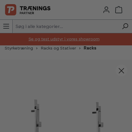
Skip to main content
Se og test udstyr i vores showroom
Styrketræning
Racks og Stativer
Racks
Skip image gallery