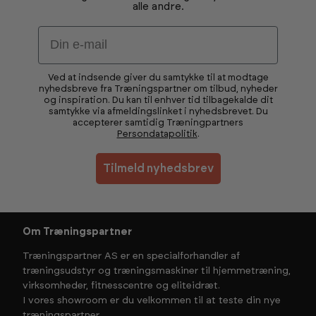
alle andre.
Email
Ved at indsende giver du samtykke til at modtage
nyhedsbreve fra Træningspartner om tilbud, nyheder
og inspiration. Du kan til enhver tid tilbagekalde dit
samtykke via afmeldingslinket i nyhedsbrevet. Du
accepterer samtidig Træningpartners
Persondatapolitik
.
Tilmeld nyhedsbrev
Om Træningspartner
Træningspartner AS er en specialforhandler af
træningsudstyr og træningsmaskiner til hjemmetræning,
virksomheder, fitnesscentre og eliteidræt.
I vores showroom er du velkommen til at teste din nye
træningspartner.