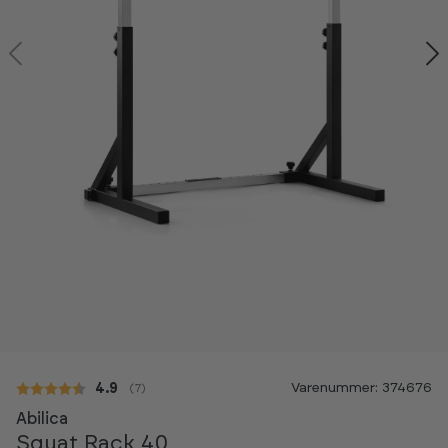
-20%
Varenummer: 374676
Gennemsnitlig vurdering:
4.9
(
stemmer:
7
)
Abilica
Squat Rack 40