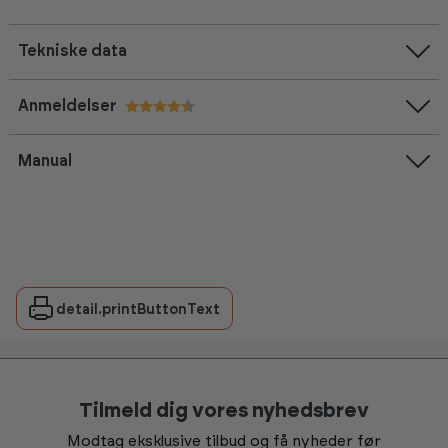
Tekniske data
Anmeldelser
Vurdering:
4.9 ud af 5 stjerner
Manual
detail.printButtonText
Tilmeld dig vores nyhedsbrev
Modtag eksklusive tilbud og få nyheder før