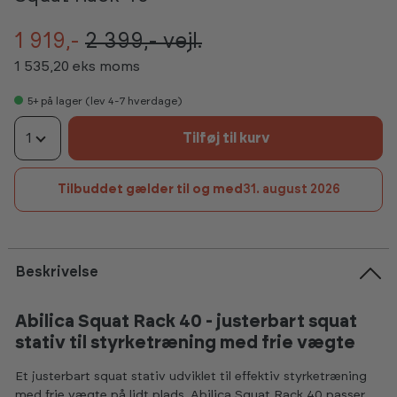
1 919,-
2 399,-
vejl.
1 535,20 eks moms
5+
på lager (lev 4-7 hverdage)
1
Tilføj til kurv
Tilbuddet gælder til og med
31. august 2026
Beskrivelse
Abilica Squat Rack 40 - justerbart squat
stativ til styrketræning med frie vægte
Et justerbart squat stativ udviklet til effektiv styrketræning
med frie vægte på lidt plads. Abilica Squat Rack 40 passer