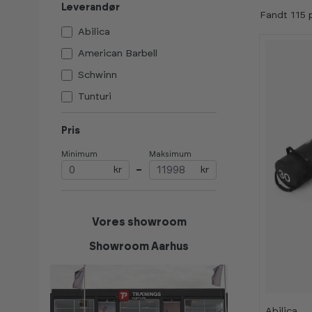
Leverandør
Fandt 115 
Abilica
American Barbell
Schwinn
Tunturi
Pris
Minimum
Maksimum
kr
–
kr
Vores showroom
Showroom Aarhus
-
-
2
2
5
5
%
%
K
K
Abilica