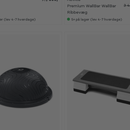
3 4
s
Premium WallBar WallBar
Ribbevæg
er (lev 4-7 hverdage)
5+
på lager (lev 4-7 hverdage)
-
-
2
2
0
0