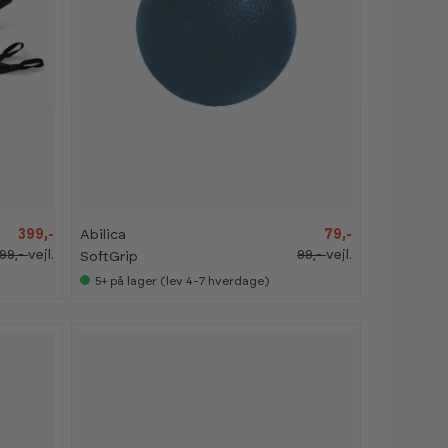
-
-
2
2
0
0
%
%
399,-
Abilica
79,-
99,-
vejl.
99,-
vejl.
SoftGrip
5+
på lager (lev 4-7 hverdage)