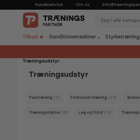
Kundeservice
Om os
info@traeningspar
p to main content
Skip to search
Skip to main navigation
Tilbud 🔥
Konditionsmaskiner
Styrketræning
Træningsudstyr
Træningsudstyr
Pulstræning
(4)
Funktionel træning
(40)
Bokse
Træningsmåtter
(8)
Leg og fritid
(11)
Trænings