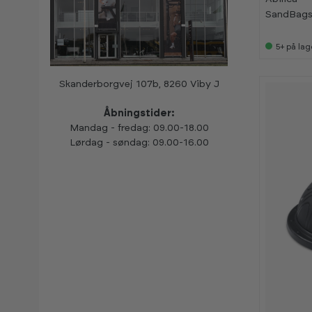
a
a
SandBag
n
n
s
s
e
e
s
s
5+
på lag
i
i
s
s
h
h
o
o
Skanderborgvej 107b, 8260 Viby J
w
w
r
r
o
o
Åbningstider:
o
o
Mandag - fredag: 09.00-18.00
m
m
Lørdag - søndag: 09.00-16.00
-
-
2
2
0
0