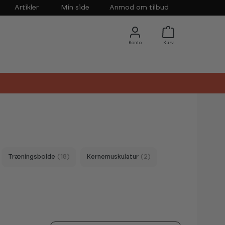
Artikler
Min side
Anmod om tilbud
Træningsbolde
(18)
Kernemuskulatur
(2)