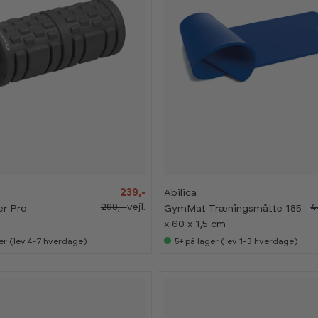
-
-
4
4
0
0
%
%
K
K
239,-
Abilica
a
a
299,-
vejl.
4
er Pro
GymMat Træningsmåtte 185
n
n
s
s
x 60 x 1,5 cm
e
e
s
s
er (lev 4-7 hverdage)
5+
på lager (lev 1-3 hverdage)
i
i
s
s
h
h
o
o
w
w
r
r
o
o
o
o