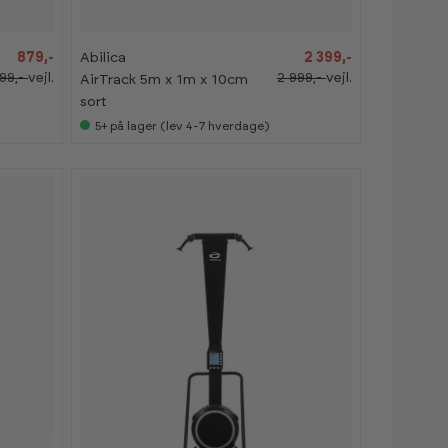
%
%
879,-
Abilica
2 399,-
099,-
vejl.
2 999,-
vejl.
AirTrack 5m x 1m x 10cm
sort
5+
på lager (lev 4-7 hverdage)