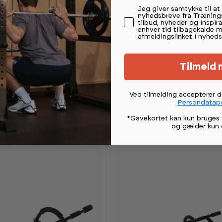
Permission tekst
Jeg giver samtykke til a
nyhedsbreve fra Træning
tilbud, nyheder og inspira
enhver tid tilbagekalde 
afmeldingslinket i nyheds
-
-
1
1
5
5
Tilmeld 
%
%
K
K
7 999,-
Schwinn
a
a
Ved tilmelding accepterer 
11 999,-
vejl.
12 
Rower 95
Airdyne AD8 Pro
n
n
Persondatapo
s
s
e
Motionscykel
e
e
*Gavekortet kan kun bruges 
s
s
er (lev 4-7 hverdage)
Forventet på lager 21.08.2026
i
i
og gælder kun 
s
s
h
h
o
o
w
w
r
r
o
o
o
o
m
m