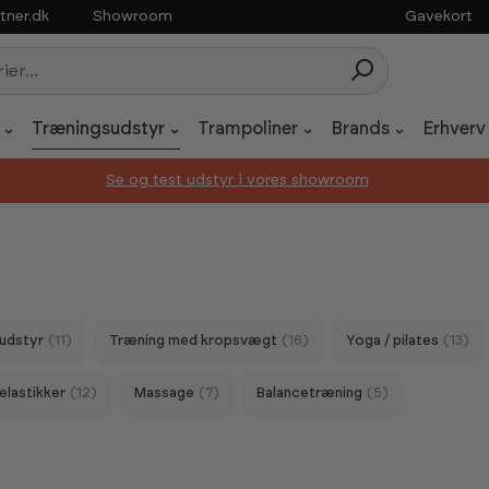
tner.dk
Showroom
Gavekort
Træningsudstyr
Trampoliner
Brands
Erhverv
Se og test udstyr i vores showroom
udstyr
(11)
Træning med kropsvægt
(16)
Yoga / pilates
(13)
elastikker
(12)
Massage
(7)
Balancetræning
(5)