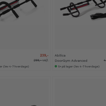
-
-
2
2
0
0
%
%
K
K
239,-
Abilica
a
a
299,-
vejl.
4
DoorGym Advanced
n
n
s
s
er (lev 4-7 hverdage)
5+
på lager (lev 4-7 hverdage)
e
e
s
s
i
i
s
s
h
h
o
o
w
w
r
r
o
o
o
o
m
m