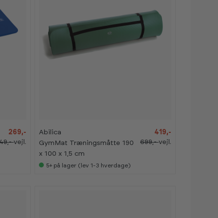
-
-
4
4
0
0
%
%
269,-
Abilica
419,-
49,-
vejl.
699,-
vejl.
GymMat Træningsmåtte 190
x 100 x 1,5 cm
5+
på lager (lev 1-3 hverdage)