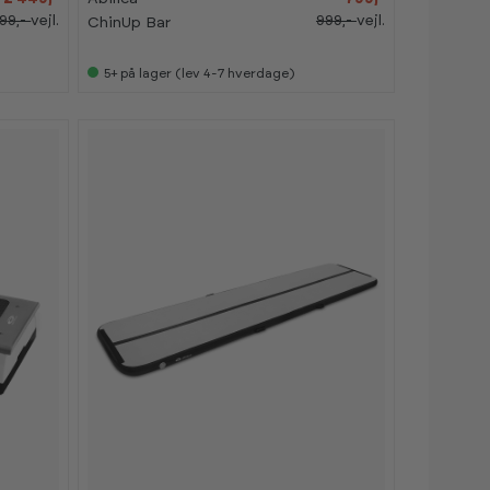
99,-
vejl.
999,-
vejl.
ChinUp Bar
5+
på lager (lev 4-7 hverdage)
-
-
2
2
0
0