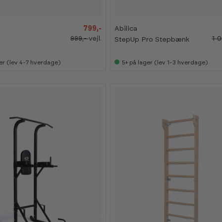
%
%
K
K
799,-
Abilica
a
a
999,-
vejl.
1 
StepUp Pro Stepbænk
n
n
s
s
e
e
s
s
er (lev 4-7 hverdage)
5+
på lager (lev 1-3 hverdage)
i
i
s
s
h
h
o
o
w
w
r
r
o
o
o
o
m
m