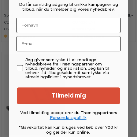
Du får samtidig adgang til unikke kampagner og
tilbud, når du tilmelder dig vores nyhedsbrev.
Spirit
Spirit
84 999,-
54 999,-
Fornavn
CE 1000 ENT
CU 1000 ENT
Crosstrainer
Motionscykel
Bestillingsvare
Bestillingsvare
Email
Permission tekst
Jeg giver samtykke til at modtage
nyhedsbreve fra Træningspartner om
tilbud, nyheder og inspiration. Jeg kan til
enhver tid tilbagekalde mit samtykke via
afmeldingslinket i nyhedsbrevet.
Tilmeld mig
Ved tilmelding accepterer du Træningspartners
Persondatapolitik
.
*Gavekortet kan kun bruges ved køb over 700 kr.
og gælder kun online
.