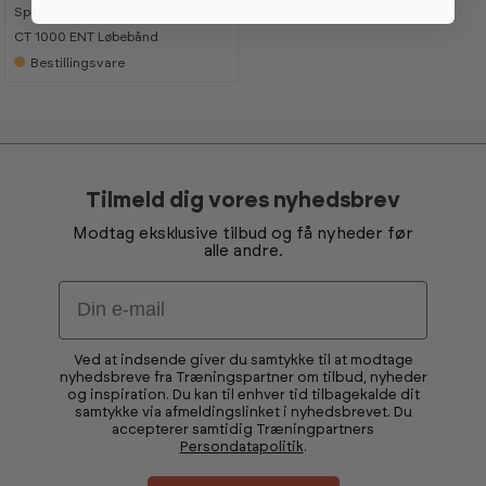
Spirit
99 999,-
CT 1000 ENT Løbebånd
Bestillingsvare
Tilmeld dig vores nyhedsbrev
Modtag eksklusive tilbud og få nyheder før
alle andre.
Email
Ved at indsende giver du samtykke til at modtage
nyhedsbreve fra Træningspartner om tilbud, nyheder
og inspiration. Du kan til enhver tid tilbagekalde dit
samtykke via afmeldingslinket i nyhedsbrevet. Du
accepterer samtidig Træningpartners
Persondatapolitik
.