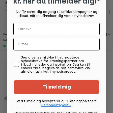
kr. når du tilmelder dig!*
Du får samtidig adgang til unikke kampagner og
tilbud, når du tilmelder dig vores nyhedsbrev.
Fornavn
Keiser
Keiser
6 999,-
48 999,-
Email
Infinity Accessory Kit
Kompressor Large
5+
på lager (lev 4-7 hverdage)
Bestillingsvare
Permission tekst
Jeg giver samtykke til at modtage
nyhedsbreve fra Træningspartner om
tilbud, nyheder og inspiration. Jeg kan til
enhver tid tilbagekalde mit samtykke via
afmeldingslinket i nyhedsbrevet.
Tilmeld mig
Ved tilmelding accepterer du Træningspartners
Persondatapolitik
.