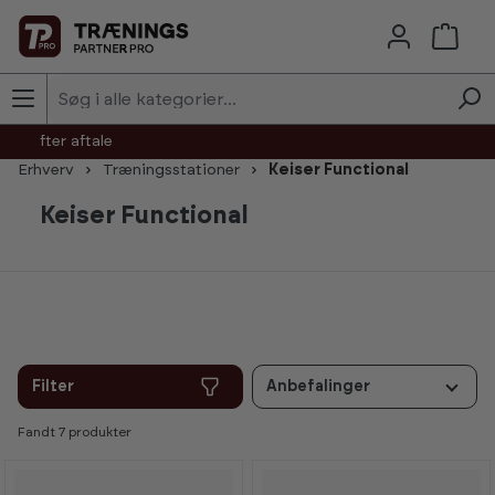
Skip to main content
agt efter aftale
Erhverv
Træningsstationer
Keiser Functional
Keiser Functional
Filter
Anbefalinger
Fandt 7 produkter