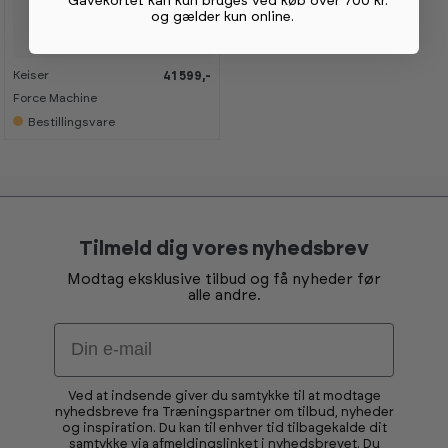
*Gavekortet kan kun bruges ved køb over 700 kr.
og gælder kun online
.
Keiser
41 599,-
Force Machine
Bestillingsvare
Tilmeld dig vores nyhedsbrev
Modtag eksklusive tilbud og få nyheder før
alle andre.
Email
Ved at indsende giver du samtykke til at modtage
nyhedsbreve fra Træningspartner om tilbud, nyheder
og inspiration. Du kan til enhver tid tilbagekalde dit
samtykke via afmeldingslinket i nyhedsbrevet. Du