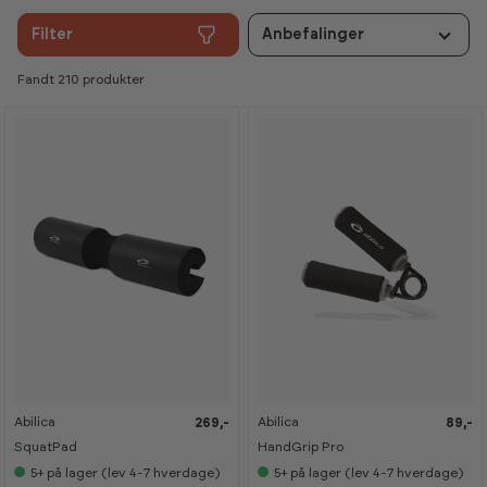
Filter
Anbefalinger
Fandt 210 produkter
Abilica
Abilica
269,-
89,-
K
K
K
K
a
a
a
a
SquatPad
HandGrip Pro
n
n
n
n
s
s
s
s
5+
på lager (lev 4-7 hverdage)
5+
på lager (lev 4-7 hverdage)
e
e
e
e