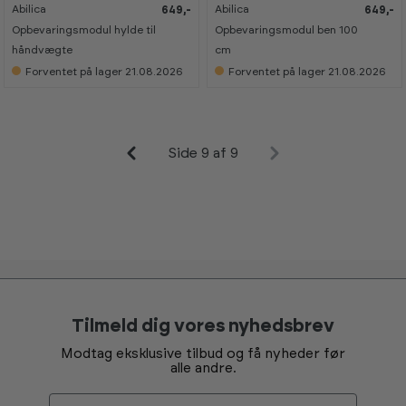
Abilica
Abilica
649,-
649,-
K
K
K
K
a
a
a
a
Opbevaringsmodul hylde til
Opbevaringsmodul ben 100
n
n
n
n
s
s
s
s
håndvægte
cm
e
e
e
e
Forventet på lager 21.08.2026
Forventet på lager 21.08.2026
s
s
s
s
i
i
i
i
s
s
s
s
h
h
h
h
o
o
o
o
w
w
w
w
r
r
r
r
Side 9 af 9
o
o
o
o
o
o
o
o
m
m
m
m
Tilmeld dig vores nyhedsbrev
Modtag eksklusive tilbud og få nyheder før
alle andre.
Email