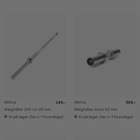
s
s
s
s
i
i
i
i
s
s
s
s
h
h
h
h
o
o
o
o
w
w
w
w
r
r
r
r
o
o
o
o
o
o
o
o
m
m
m
m
Abilica
Abilica
499,-
599,-
N
N
Y
Y
WeightBar 200 cm 25 mm
WeightBar 44cm 50 mm
H
H
E
E
5+
på lager (lev 4-7 hverdage)
5+
på lager (lev 4-7 hverdage)
D
D