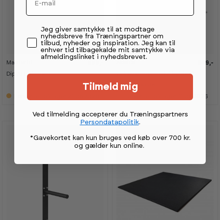
Permission tekst
Jeg giver samtykke til at modtage
nyhedsbreve fra Træningspartner om
tilbud, nyheder og inspiration. Jeg kan til
enhver tid tilbagekalde mit samtykke via
afmeldingslinket i nyhedsbrevet.
Masterfit
Abilica
699,-
549,-
K
K
a
a
Dip Attachment
Opbevaringsmodul hylde til
n
n
s
s
medicinbolde
Tilmeld mig
e
e
Forventet på lager 21.08.2026
Forventet på lager 11.09.2026
s
s
i
i
s
s
Ved tilmelding accepterer du Træningspartners
h
h
Persondatapolitik
.
o
o
w
w
*Gavekortet kan kun bruges ved køb over 700 kr.
r
r
og gælder kun online
.
o
o
o
o
m
m