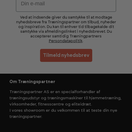
Ved at indsende giver du samtykke til at modtage
nyhedsbreve fra Træningspartner om tilbud, nyheder
og inspiration. Du kan til enhver tid tilbagekalde dit
samtykke via afmeldingslinket i nyhedsbrevet. Du
accepterer samtidig Træningpartners
Persondatapolitik
.
Tilmeld nyhedsbrev
Om Træningspartner
Træningspartner AS er en specialforhandler af
træningsudstyr og træningsmaskiner til hjemmetræning,
virksomheder, fitnesscentre og eliteidræt.
I vores showroom er du velkommen til at teste din nye
træningspartner.