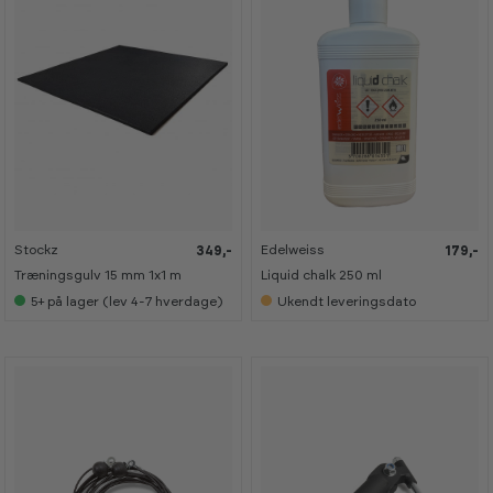
o
o
o
o
m
m
m
m
Stockz
Edelweiss
349,-
179,-
Træningsgulv 15 mm 1x1 m
Liquid chalk 250 ml
5+
på lager (lev 4-7 hverdage)
Ukendt leveringsdato