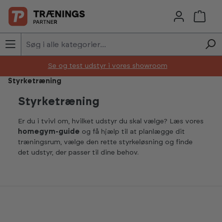
Skip to main content
Se og test udstyr i vores showroom
Styrketræning
Styrketræning
Er du i tvivl om, hvilket udstyr du skal vælge? Læs vores
homegym-guide
og få hjælp til at planlægge dit
træningsrum, vælge den rette styrkeløsning og finde
det udstyr, der passer til dine behov.