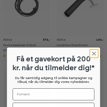
Abilica
Abilica
579,-
499,-
Ekstra kabelsæt til Multi
Landmine-Attachment
970
Forventet på lager 28.08.2026
Forventet på lager 11.09.2026
Få et gavekort
på 200
kr. når du tilmelder dig!*
Du får samtidig adgang til unikke kampagner og
tilbud, når du tilmelder dig vores nyhedsbrev.
Fornavn
Email