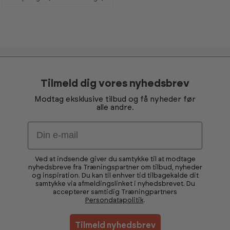
e
e
s
s
i
i
s
s
h
h
o
o
w
w
r
r
o
o
o
o
m
m
Tilmeld dig vores nyhedsbrev
Modtag eksklusive tilbud og få nyheder før
alle andre.
Email
Ved at indsende giver du samtykke til at modtage
nyhedsbreve fra Træningspartner om tilbud, nyheder
og inspiration. Du kan til enhver tid tilbagekalde dit
samtykke via afmeldingslinket i nyhedsbrevet. Du
accepterer samtidig Træningpartners
Persondatapolitik
.
Tilmeld nyhedsbrev