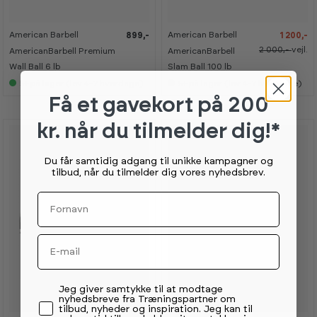
%
%
American Barbell
American Barbell
899,-
1 200,-
K
K
a
a
2 000,-
vejl.
AmericanBarbell Premium
AmericanBarbell
n
n
s
s
Wall Ball 6 lb
Slam Ball 100 lb
e
e
5+
på lager (lev 4-7 hverdage)
5+
på lager (lev 4-7 hverdage)
s
s
i
i
Få et gavekort
på 200
s
s
h
h
o
o
kr. når du tilmelder dig!*
w
w
r
r
o
o
Du får samtidig adgang til unikke kampagner og
o
o
tilbud, når du tilmelder dig vores nyhedsbrev.
m
m
Fornavn
Email
Permission tekst
Jeg giver samtykke til at modtage
nyhedsbreve fra Træningspartner om
tilbud, nyheder og inspiration. Jeg kan til