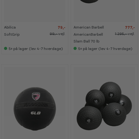
-
-
-
-
2
2
4
4
0
0
0
0
%
%
%
%
Abilica
American Barbell
79,-
777,-
K
K
a
a
99,-
vejl.
1 295,-
vejl.
SoftGrip
AmericanBarbell
n
n
s
s
Slam Ball 70 lb
e
e
5+
på lager (lev 4-7 hverdage)
5+
på lager (lev 4-7 hverdage)
s
s
i
i
s
s
h
h
o
o
w
w
r
r
o
o
o
o
m
m
-
-
4
4
0
0