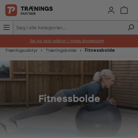
Skip to main content
Se og test udstyr i vores showroom
Træningsudstyr
Træningsbolde
Fitnessbolde
Fitnessbolde