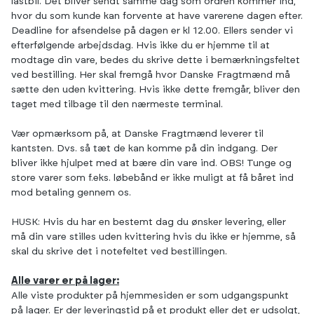
lastbil. Det bliver sendt samme dag som ordren kommer ind,
hvor du som kunde kan forvente at have varerene dagen efter.
Deadline for afsendelse på dagen er kl 12.00. Ellers sender vi
efterfølgende arbejdsdag. Hvis ikke du er hjemme til at
modtage din vare, bedes du skrive dette i bemærkningsfeltet
ved bestilling. Her skal fremgå hvor Danske Fragtmænd må
sætte den uden kvittering. Hvis ikke dette fremgår, bliver den
taget med tilbage til den nærmeste terminal.
Vær opmærksom på, at Danske Fragtmænd leverer til
kantsten. Dvs. så tæt de kan komme på din indgang. Der
bliver ikke hjulpet med at bære din vare ind. OBS! Tunge og
store varer som f.eks. løbebånd er ikke muligt at få båret ind
mod betaling gennem os.
HUSK: Hvis du har en bestemt dag du ønsker levering, eller
må din vare stilles uden kvittering hvis du ikke er hjemme, så
skal du skrive det i notefeltet ved bestillingen.
Alle varer er på lager:
Alle viste produkter på hjemmesiden er som udgangspunkt
på lager. Er der leveringstid på et produkt eller det er udsolgt,