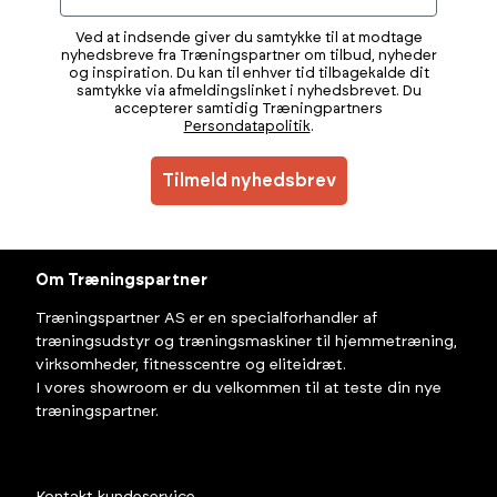
Ved at indsende giver du samtykke til at modtage
nyhedsbreve fra Træningspartner om tilbud, nyheder
og inspiration. Du kan til enhver tid tilbagekalde dit
samtykke via afmeldingslinket i nyhedsbrevet. Du
accepterer samtidig Træningpartners
Persondatapolitik
.
Tilmeld nyhedsbrev
Om Træningspartner
Træningspartner AS er en specialforhandler af
træningsudstyr og træningsmaskiner til hjemmetræning,
virksomheder, fitnesscentre og eliteidræt.
I vores showroom er du velkommen til at teste din nye
træningspartner.