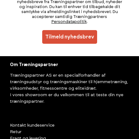
nyhedsbreve fra Træningspartner om tilbud, nyheder
og inspiration. Du kan til enhver tid tilbagekalde dit
samtykke via afmeldingslinket i nyhedsbrevet. Du
accepterer samtidig Træningpartners
Persondatapolitik
.
Tilmeld nyhedsbrev
Om Træningspartner
Træningspartner AS er en specialforhandler af
træningsudstyr og træningsmaskiner til hjemmetræning,
virksomheder, fitnesscentre og eliteidræt.
I vores showroom er du velkommen til at teste din nye
træningspartner.
Kontakt kundeservice
Retur
Fragt og levering