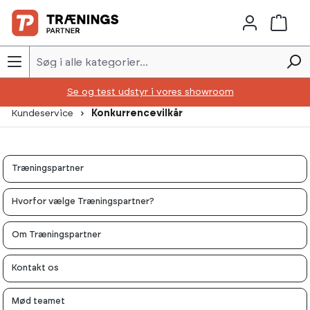
Skip to main content
Se og test udstyr i vores showroom
Kundeservice
Konkurrencevilkår
Træningspartner
Hvorfor vælge Træningspartner?
Om Træningspartner
Kontakt os
Mød teamet