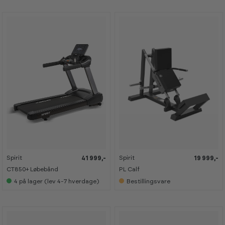
Spirit
Spirit
41 999,-
19 999,-
CT850+ Løbebånd
PL Calf
4
på lager (lev 4-7 hverdage)
Bestillingsvare