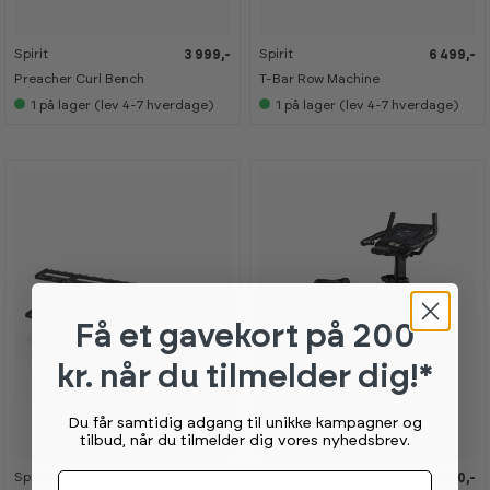
Spirit
Spirit
3 999,-
6 499,-
Preacher Curl Bench
T-Bar Row Machine
1
på lager (lev 4-7 hverdage)
1
på lager (lev 4-7 hverdage)
Få et gavekort
på 200
kr. når du tilmelder dig!*
Du får samtidig adgang til unikke kampagner og
tilbud, når du tilmelder dig vores nyhedsbrev.
Fornavn
Spirit
Spirit
5 999,-
18 990,-