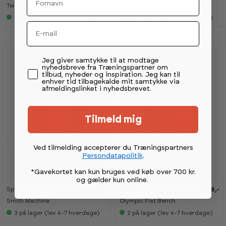
Two Tier Dumbell Rack
CU800+ Motionscykel
1
på lager (lev 4-7 hverdage)
4
på lager (lev 4-7 hverdage)
Email
Permission tekst
Jeg giver samtykke til at modtage
nyhedsbreve fra Træningspartner om
tilbud, nyheder og inspiration. Jeg kan til
enhver tid tilbagekalde mit samtykke via
afmeldingslinket i nyhedsbrevet.
Tilmeld mig
Ved tilmelding accepterer du Træningspartners
Persondatapolitik
.
*Gavekortet kan kun bruges ved køb over 700 kr.
og gælder kun online
.
Spirit
Spirit
34 999,-
7 999,-
Smith Machine
Olympic Flat Bench
3
på lager (lev 4-7 hverdage)
2
på lager (lev 4-7 hverdage)