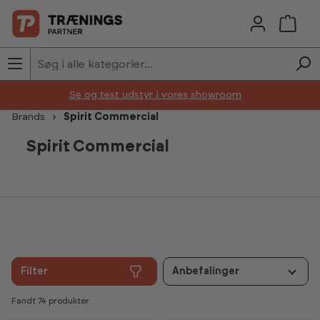
Skip to main content
Se og test udstyr i vores showroom
Brands
Spirit Commercial
Spirit Commercial
Filter
Anbefalinger
Fandt 74 produkter