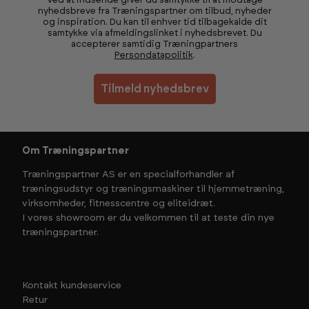
Ved at indsende giver du samtykke til at modtage
nyhedsbreve fra Træningspartner om tilbud, nyheder
og inspiration. Du kan til enhver tid tilbagekalde dit
samtykke via afmeldingslinket i nyhedsbrevet. Du
accepterer samtidig Træningpartners
Persondatapolitik
.
Tilmeld nyhedsbrev
Om Træningspartner
Træningspartner AS er en specialforhandler af
træningsudstyr og træningsmaskiner til hjemmetræning,
virksomheder, fitnesscentre og eliteidræt.
I vores showroom er du velkommen til at teste din nye
træningspartner.
Kontakt kundeservice
Retur