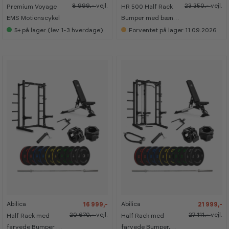
5
5
8 999,-
vejl.
23 350,-
vejl.
Premium Voyage
HR 500 Half Rack
0
0
K
K
EMS Motionscykel
Bumper med bænk
G
G
og nedtræk – 150
5+
på lager (lev 1-3 hverdage)
Forventet på lager 11.09.2026
kg
-
-
-
-
1
1
1
1
8
8
9
9
%
%
%
%
Abilica
Abilica
16 999,-
21 999,-
1
1
1
1
7
7
7
7
20 670,-
vejl.
27 111,-
vejl.
Half Rack med
Half Rack med
0
0
0
0
K
K
K
K
farvede Bumper og
farvede Bumper,