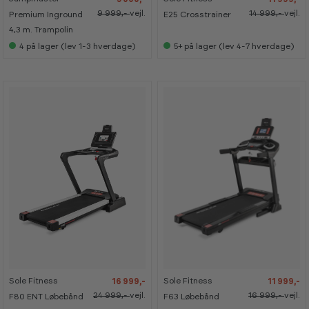
a
a
9 999,-
vejl.
14 999,-
vejl.
Premium Inground
E25 Crosstrainer
n
n
s
s
4,3 m. Trampolin
e
e
4
på lager (lev 1-3 hverdage)
5+
på lager (lev 4-7 hverdage)
s
s
i
i
s
s
h
h
o
o
w
w
r
r
o
o
o
o
m
m
-
-
-
-
3
3
2
2
2
2
9
9
%
%
%
%
Sole Fitness
Sole Fitness
16 999,-
11 999,-
K
K
a
a
24 999,-
vejl.
16 999,-
vejl.
F80 ENT Løbebånd
F63 Løbebånd
n
n