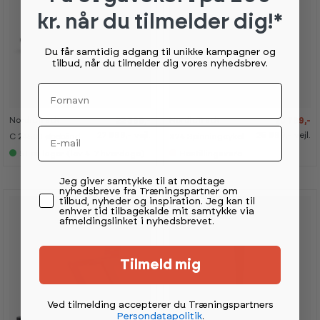
kr. når du tilmelder dig!*
Du får samtidig adgang til unikke kampagner og
tilbud, når du tilmelder dig vores nyhedsbrev.
-
-
-
-
2
2
2
2
0
0
0
0
Fornavn
%
%
%
%
NordicTrack
NordicTrack
22 399,-
20 799,-
K
K
Email
a
a
27 999,-
vejl.
25 999,-
vejl.
C 2450 Løbebånd
X24 Spinningcykel
n
n
s
s
5+
på lager (lev 4-7 hverdage)
Bestillingsvare
e
e
s
s
Permission tekst
Jeg giver samtykke til at modtage
i
i
nyhedsbreve fra Træningspartner om
s
s
tilbud, nyheder og inspiration. Jeg kan til
h
h
enhver tid tilbagekalde mit samtykke via
o
o
afmeldingslinket i nyhedsbrevet.
w
w
r
r
o
o
o
o
m
m
Tilmeld mig
G
G
r
r
a
a
Ved tilmelding accepterer du Træningspartners
t
t
Persondatapolitik
.
i
i