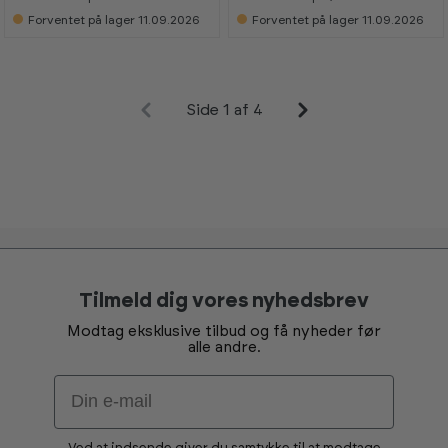
G
G
G
G
bænk – 170 kg
bænk og nedtræk –
Forventet på lager 11.09.2026
Forventet på lager 11.09.2026
170 kg
Side 1 af 4
Tilmeld dig vores nyhedsbrev
Modtag eksklusive tilbud og få nyheder før
alle andre.
Email