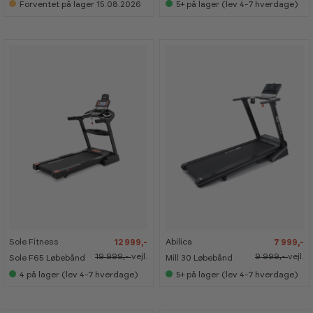
s
s
Forventet på lager 15.08.2026
5+
på lager (lev 4-7 hverdage)
e
e
s
s
i
i
s
s
h
h
o
o
w
w
r
r
o
o
o
o
m
m
-
-
-
-
3
3
2
2
5
5
0
0
%
%
%
%
Sole Fitness
Abilica
12 999,-
7 999,-
19 999,-
vejl.
9 999,-
vejl.
Sole F65 Løbebånd
Mill 30 Løbebånd
4
på lager (lev 4-7 hverdage)
5+
på lager (lev 4-7 hverdage)