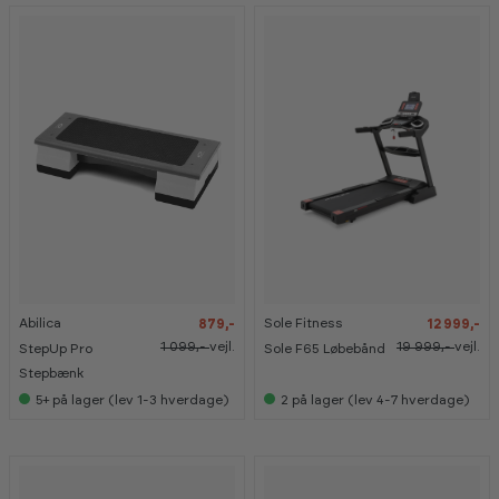
-
-
-
-
2
2
3
3
0
0
5
5
%
%
%
%
Abilica
Sole Fitness
879,-
12 999,-
K
K
a
a
1 099,-
vejl.
19 999,-
vejl.
StepUp Pro
Sole F65 Løbebånd
n
n
s
s
Stepbænk
e
e
5+
på lager (lev 1-3 hverdage)
2
på lager (lev 4-7 hverdage)
s
s
i
i
s
s
h
h
o
o
w
w
r
r