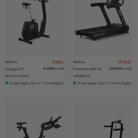
-
-
-
-
1
1
1
1
4
4
5
5
%
%
%
%
Abilica
Abilica
5 999,-
17 849,-
6 999,-
vejl.
20 999,-
vejl.
Voyage BT
Premium Mill 90
Motionscykel
Løbebånd
5+
på lager (lev 4-7 hverdage)
5+
på lager (lev 4-7 hverdage)