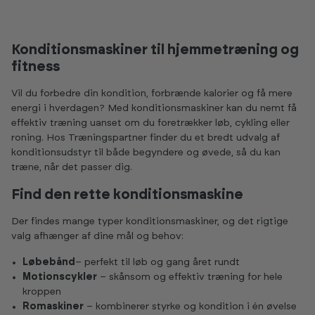
e
e
G
G
r
r
r
r
a
a
t
t
Konditionsmaskiner til hjemmetræning og
i
i
fitness
s
s
i
i
F
F
Vil du forbedre din kondition, forbrænde kalorier og få mere
i
i
t
t
energi i hverdagen? Med konditionsmaskiner kan du nemt få
-
-
effektiv træning uanset om du foretrækker løb, cykling eller
m
m
e
e
roning. Hos Træningspartner finder du et bredt udvalg af
d
d
konditionsudstyr til både begyndere og øvede, så du kan
l
l
e
e
træne, når det passer dig.
m
m
s
s
Find den rette konditionsmaskine
k
k
a
a
b
b
Der findes mange typer konditionsmaskiner, og det rigtige
m
m
e
e
valg afhænger af dine mål og behov:
d
d
f
f
ø
ø
Løbebånd
– perfekt til løb og gang året rundt
l
l
Motionscykler
– skånsom og effektiv træning for hele
g
g
e
e
kroppen
r
r
Romaskiner
– kombinerer styrke og kondition i én øvelse