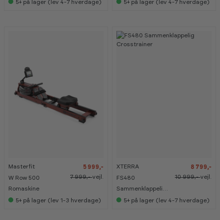
Skiergometer
5+
på lager (lev 4-7 hverdage)
5+
på lager (lev 4-7 hverdage)
s
s
i
i
s
s
h
h
o
o
w
w
r
r
o
o
o
o
m
m
-
-
-
-
2
2
2
2
5
5
0
0
%
%
%
%
Masterfit
XTERRA
5 999,-
8 799,-
K
K
a
a
7 999,-
vejl.
10 999,-
vejl.
W Row 500
FS480
n
n
s
s
Romaskine
Sammenklappelig
e
e
Crosstrainer
5+
på lager (lev 1-3 hverdage)
5+
på lager (lev 4-7 hverdage)
s
s
i
i
s
s