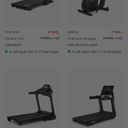
-
-
-
-
3
3
2
2
0
0
0
0
%
%
%
%
ProForm
Abilica
8 399,-
7 199,-
11 999,-
vejl.
8 999,-
vejl.
Carbon TLX
Premium Voyage
Løbebånd
EMS Motionscykel
5+
på lager (lev 4-7 hverdage)
5+
på lager (lev 1-3 hverdage)
-
-
-
-