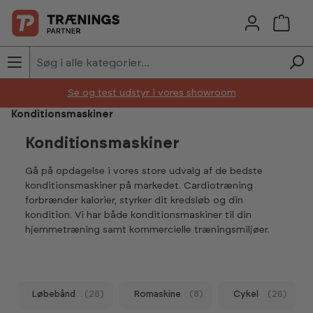
Skip to main content
Se og test udstyr i vores showroom
Konditionsmaskiner
Konditionsmaskiner
Gå på opdagelse i vores store udvalg af de bedste
konditionsmaskiner på markedet. Cardiotræning
forbrænder kalorier, styrker dit kredsløb og din
kondition. Vi har både konditionsmaskiner til din
hjemmetræning samt kommercielle træningsmiljøer.
Løbebånd
(26)
Romaskine
(8)
Cykel
(26)