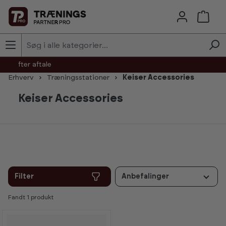
Skip to main content
agt efter aftale
Erhverv
Træningsstationer
Keiser Accessories
Keiser Accessories
Filter
Anbefalinger
Fandt
1
produkt