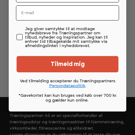
Modtag eksklusive tilbud og få nyheder før
Email
alle andre.
Email
Permission tekst
Jeg giver samtykke til at modtage
nyhedsbreve fra Træningspartner om
tilbud, nyheder og inspiration. Jeg kan til
Ved at indsende giver du samtykke til at modtage
enhver tid tilbagekalde mit samtykke via
nyhedsbreve fra Træningspartner om tilbud, nyheder
afmeldingslinket i nyhedsbrevet.
og inspiration. Du kan til enhver tid tilbagekalde dit
samtykke via afmeldingslinket i nyhedsbrevet. Du
accepterer samtidig Træningpartners
Tilmeld mig
Persondatapolitik
.
Tilmeld nyhedsbrev
Ved tilmelding accepterer du Træningspartners
Persondatapolitik
.
*Gavekortet kan kun bruges ved køb over 700 kr.
og gælder kun online
.
Om Træningspartner
Træningspartner AS er en specialforhandler af
træningsudstyr og træningsmaskiner til hjemmetræning,
virksomheder, fitnesscentre og eliteidræt.
I vores showroom er du velkommen til at teste din nye