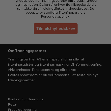
nyhedsbreve fra Træningspartner om tilbud, nyheder
og inspiration. Du kan til enhver tid tilbagekalde dit
samtykke via afmeldingslinket i nyhedsbrevet. Du
accepterer samtidig Træningpartners
Persondatapolitik
.
Tilmeld nyhedsbrev
Om Træningspartner
Træningspartner AS er en specialforhandler af
træningsudstyr og træningsmaskiner til hjemmetræning,
virksomheder, fitnesscentre og eliteidræt.
I vores showroom er du velkommen til at teste din nye
træningspartner.
Kontakt kundeservice
Retur
Fragt og levering