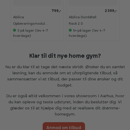
799,-
2 399,-
Abilica
Abilica DumbBell
Hå
Opbevaringsmodul
Rack 2.0
hyl
hylde til kettlebells
3
på lager (lev 4-7
5+
på lager (lev 4-7
hverdage)
hverdage)
hv
Klar til dit nye home gym?
Nu er du klar til at tage det næste skridt. Ønsker du en samlet
løsning, kan du anmode om et uforpligtende tilbud, så
sammensætter vi et tilbud, der passer til dine ønsker og dit
budget.
Du er også altid velkommen i vores showroom i Aarhus, hvor
du kan opleve og teste udstyret, inden du beslutter dig. Vi
glæder os til at hjælpe dig med at realisere dit drømme-
homegym.
Anmod om tilbud