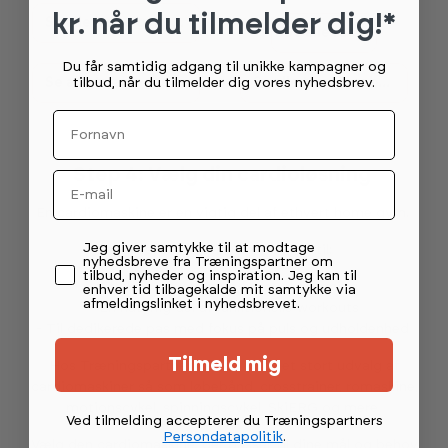
kr. når du tilmelder dig!*
Se alle home gym-pakker
Se alle rack
Du får samtidig adgang til unikke kampagner og
tilbud, når du tilmelder dig vores nyhedsbrev.
Se alle træningsstationer
Se alle træningsbænke
Fornavn
Step 4: Vælg din cardioløsning
Email
En cardiomaskine er en vigtig del af ethvert home gym.
Permission tekst
Jeg giver samtykke til at modtage
En cardiomaskine kan bruges til:
nyhedsbreve fra Træningspartner om
tilbud, nyheder og inspiration. Jeg kan til
- Effektiv opvarmning før styrketræning
enhver tid tilbagekalde mit samtykke via
afmeldingslinket i nyhedsbrevet.
- En naturlig del af funktionelle workouts
- Til dedikerede pas med fokus på puls og udholdenhed
Tilmeld mig
Hos Træningspartner kan du finde et stort udvalg af
cardiomaskiner så som løbebånd, crosstrainer, romaskine,
motionscykel, spinningscykel, SkiERG og mere
Ved tilmelding accepterer du Træningspartners
Persondatapolitik
.
Vælg den cardiomaskine, der passer til dine mål og behov