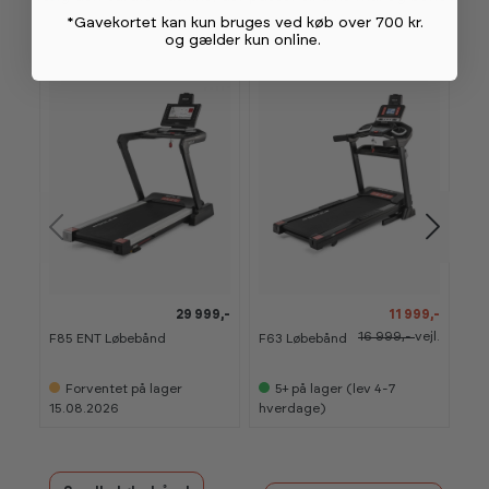
*Gavekortet kan kun bruges ved køb over 700 kr.
og gælder kun online
.
29 999,-
11 999,-
16 999,-
vejl.
F85 ENT Løbebånd
F63 Løbebånd
Eli
Lø
Forventet på lager
5+
på lager (lev 4-7
15.08.2026
hverdage)
hv