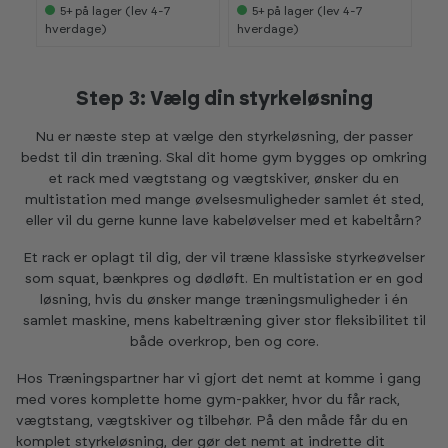
5+
på lager (lev 4-7
5+
på lager (lev 4-7
hverdage)
hverdage)
hv
Step 3: Vælg din styrkeløsning
Nu er næste step at vælge den styrkeløsning, der passer
bedst til din træning. Skal dit home gym bygges op omkring
et rack med vægtstang og vægtskiver, ønsker du en
multistation med mange øvelsesmuligheder samlet ét sted,
eller vil du gerne kunne lave kabeløvelser med et kabeltårn?
Et rack er oplagt til dig, der vil træne klassiske styrkeøvelser
som squat, bænkpres og dødløft. En multistation er en god
løsning, hvis du ønsker mange træningsmuligheder i én
samlet maskine, mens kabeltræning giver stor fleksibilitet til
både overkrop, ben og core.
Hos Træningspartner har vi gjort det nemt at komme i gang
med vores komplette home gym-pakker, hvor du får rack,
vægtstang, vægtskiver og tilbehør. På den måde får du en
komplet styrkeløsning, der gør det nemt at indrette dit