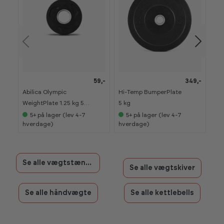
59,-
349,-
Abilica Olympic
Hi-Temp BumperPlate
Ket
WeightPlate 1.25 kg 50
5 kg
kg
mm
5+
på lager (lev 4-7
5+
på lager (lev 4-7
hverdage)
hverdage)
hv
Se alle vægtstænger
Se alle vægtskiver
Se alle håndvægte
Se alle kettlebells